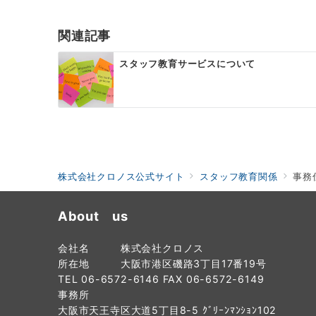
ビ
ゲ
関連記事
ー
スタッフ教育サービスについて
シ
ョ
ン
株式会社クロノス公式サイト
スタッフ教育関係
事務
About us
会社名 株式会社クロノス
所在地 大阪市港区磯路3丁目17番19号
TEL 06-6572-6146 FAX 06-6572-6149
事務所
大阪市天王寺区大道5丁目8-5 ｸﾞﾘｰﾝﾏﾝｼｮﾝ102